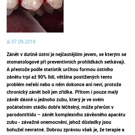
07.09.2016
Zánět v dutině ústní je nejčastějším jevem, se kterým se
stomatologové při preventivních prohlídkách setkávají.
A přestože podle statistik určitou formou ústního
zánětu trpí až 90% lidí, většina postižených tento
problém neřeší nebo o něm dokonce ani neví, protože
chronický zánět bolí jen zřídka. Přitom i pouze malý
zánět dásně u jednoho zubu, který je ve svém
počátečním stádiu dobře léčitelný, může přerůst v
parodontitidu – zánět komplexního závěsného aparátu
zubu - závažné onemocnění, jehož důsledky jsou
bohužel nevratné. Dobrou zprávou však je, že terapie a