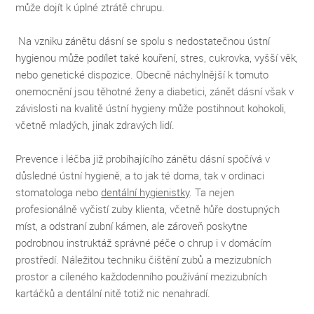
může dojít k úplné ztrátě chrupu.
Na vzniku zánětu dásní se spolu s nedostatečnou ústní
hygienou může podílet také kouření, stres, cukrovka, vyšší věk,
nebo genetické dispozice. Obecně náchylnější k tomuto
onemocnění jsou těhotné ženy a diabetici, zánět dásní však v
závislosti na kvalitě ústní hygieny může postihnout kohokoli,
včetně mladých, jinak zdravých lidí.
Prevence i léčba již probíhajícího zánětu dásní spočívá v
důsledné ústní hygieně, a to jak té doma, tak v ordinaci
stomatologa nebo
dentální hygienistky
. Ta nejen
profesionálně vyčistí zuby klienta, včetně hůře dostupných
míst, a odstraní zubní kámen, ale zároveň poskytne
podrobnou instruktáž správné péče o chrup i v domácím
prostředí. Náležitou techniku čištění zubů a mezizubních
prostor a cíleného každodenního používání mezizubních
kartáčků a dentální nitě totiž nic nenahradí.