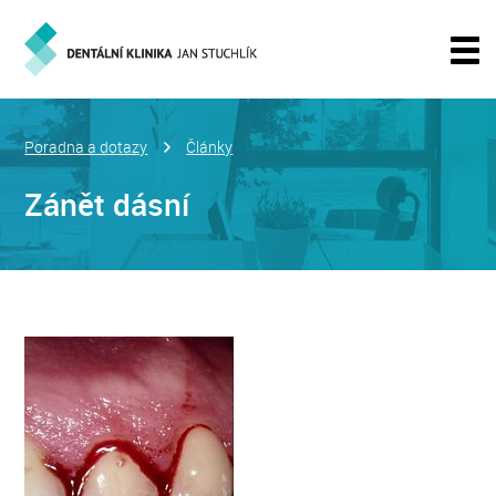
Poradna a dotazy
Články
Zánět dásní