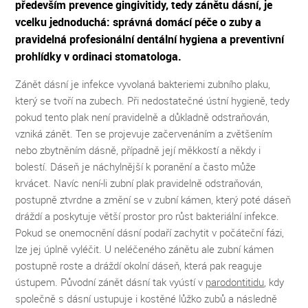
především prevence gingivitidy, tedy zánětu dásní, je
vcelku jednoduchá: správná domácí péče o zuby a
pravidelná profesionální dentální hygiena a preventivní
prohlídky v ordinaci stomatologa.
Zánět dásní je infekce vyvolaná bakteriemi zubního plaku,
který se tvoří na zubech. Při nedostatečné ústní hygieně, tedy
pokud tento plak není pravidelně a důkladně odstraňován,
vzniká zánět. Ten se projevuje začervenáním a zvětšením
nebo zbytněním dásně, případně její měkkostí a někdy i
bolestí. Dáseň je náchylnější k poranění a často může
krvácet. Navíc není-li zubní plak pravidelně odstraňován,
postupně ztvrdne a změní se v zubní kámen, který poté dáseň
dráždí a poskytuje větší prostor pro růst bakteriální infekce.
Pokud se onemocnění dásní podaří zachytit v počáteční fázi,
lze jej úplně vyléčit. U neléčeného zánětu ale zubní kámen
postupně roste a dráždí okolní dáseň, která pak reaguje
ústupem. Původní zánět dásní tak vyústí v
parodontitidu
, kdy
společně s dásní ustupuje i kostěné lůžko zubů a následně