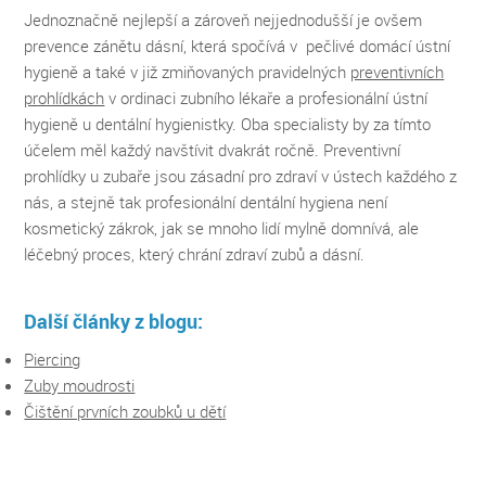
Jednoznačně nejlepší a zároveň nejjednodušší je ovšem
prevence zánětu dásní, která spočívá v pečlivé domácí ústní
hygieně a také v již zmiňovaných pravidelných
preventivních
prohlídkách
v ordinaci zubního lékaře a profesionální ústní
hygieně u dentální hygienistky. Oba specialisty by za tímto
účelem měl každý navštívit dvakrát ročně. Preventivní
prohlídky u zubaře jsou zásadní pro zdraví v ústech každého z
nás, a stejně tak profesionální dentální hygiena není
kosmetický zákrok, jak se mnoho lidí mylně domnívá, ale
léčebný proces, který chrání zdraví zubů a dásní.
Další články z blogu:
Piercing
Zuby moudrosti
Čištění prvních zoubků u dětí