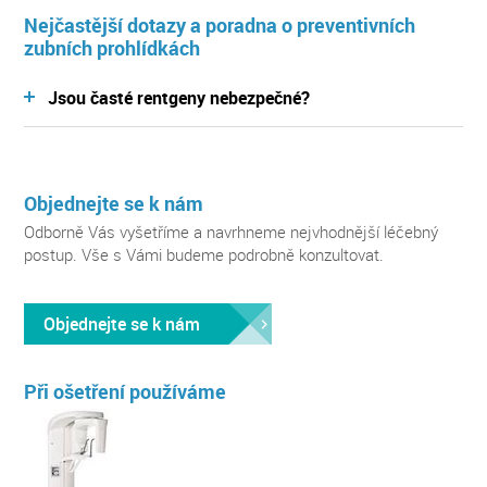
Nejčastější dotazy a poradna o preventivních
zubních prohlídkách
Jsou časté rentgeny nebezpečné?
Poslední dobou často navštěvuji svého zubaře a
Zobrazit odpovědi v poradně
on mi při každé návštěvě dělá rentgeny. Není to
nebezpečné nebo příliš nezdravé?
Objednejte se k nám
Odborně Vás vyšetříme a navrhneme nejvhodnější léčebný
postup. Vše s Vámi budeme podrobně konzultovat.
Objednejte se k nám
Při ošetření používáme