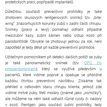
protetických prací, popřípadě implantátů.
Důležitou součástí preventivní prohlídky je také
zhotovení skusových rentgenových snímků tzv. „bite-
wing“, znázorňujících korunky zubů v zadní části chrupu.
Snímky (pravý a levý) pomáhají odhalit případné
mezizubní kazy, zubní kámen nebo ústup kosti při
parodontitidě. Obvykle se zhotovují jednou za rok, není
zapotřebí je tedy dělat při každé preventivní prohlídce.
Užitečným pomocníkem při detekci dalších potíží se zuby
je také panoramatický snímek (tzv.
OPG čili
ortopantomogram
), který se využívá především u
pacientů, které vidíme poprvé a opakuje se přibližně
každou čtvrtou preventivní návštěvu. Získáme tak
přehled o celkovém stavu chrupu klienta, jelikož zde
vidíme mrtvé zuby, třetí moláry (známé jako „osmičky“),
ale můžeme na něm také odhalit různé cysty či nádory
v kosti. Rentgen, jako součást zubní prohlídky, tedy