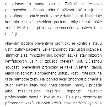
o zdravotním stavu klienta. Zjišťují se celková
onemocnění současná i minulá, užívání léků a zejména
pak případné obtíže pociťované v dutině ústní. Následuje
kontrola celkového vzhledu pacienta, díky němuž může
zubní lékař najít příznaky onemocnění v ústech i na
obličeji.
Hlavním bodem preventivní prohlídky je kontrola stavu
ústní dutiny pacienta. Lékař zhodnotí stav ústní sliznice a
slinných žláz, množství slin, povrch jazyka, stav blízkých
lymfatických uzlin či způsob otevírání úst. Důležitou
součástí preventivní prohlídky je také vyšetření dásní,
jejich krvácivosti a případného ústupu kosti. Poté jsou na
řadě samotné zuby. Na pohled lékař zhodnotí pigment a
zubní kámen, který buď hned odstraní, nebo, v případě
jeho masivnějšího rozšíření, doporučí navštívit
profesionální dentální hygienistku. Dále pak zkontroluje
přítomnost kazů, citlivých krčků, stav starších výplní a