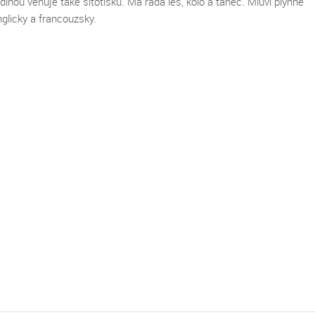
dinou věnuje také sítotisku. Má ráda les, kolo a tanec. Mluví plynně
ubů
 DiS.
nglicky a francouzsky.