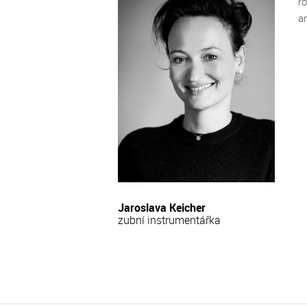
ro
Autotransplantace zubu
Úrazy z
MgA. Kristýna Žižková,
a
Zubní kaz
Jaroslava Keicher
zubní instrumentářka