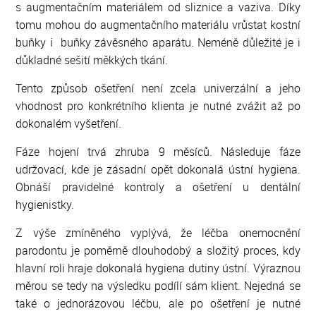
s augmentačním materiálem od sliznice a vaziva. Díky
tomu mohou do augmentačního materiálu vrůstat kostní
buňky i buňky závěsného aparátu. Neméně důležité je i
důkladné sešití měkkých tkání.
Tento způsob ošetření není zcela univerzální a jeho
vhodnost pro konkrétního klienta je nutné zvážit až po
dokonalém vyšetření.
Fáze hojení trvá zhruba 9 měsíců. Následuje fáze
udržovací, kde je zásadní opět dokonalá ústní hygiena.
Obnáší pravidelné kontroly a ošetření u dentální
hygienistky.
Z výše zmíněného vyplývá, že léčba onemocnění
parodontu je poměrně dlouhodobý a složitý proces, kdy
hlavní roli hraje dokonalá hygiena dutiny ústní. Výraznou
měrou se tedy na výsledku podílí sám klient. Nejedná se
také o jednorázovou léčbu, ale po ošetření je nutné