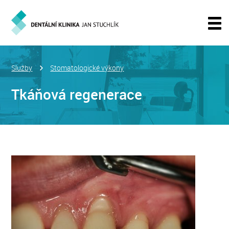
Služby
Stomatologické výkony
Tkáňová regenerace