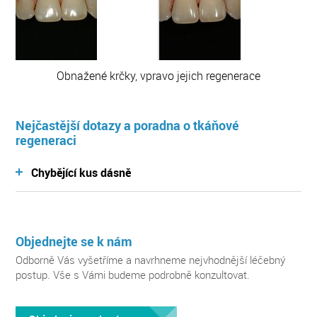
Obnažené krčky, vpravo jejich regenerace
Nejčastější dotazy a poradna o tkáňové
regeneraci
Chybějící kus dásně
Chybí mi kus dásně u dvojky vpravo nahoře. Dá se
Zobrazit odpovědi v poradně
s tím něco udělat?
Objednejte se k nám
Odborně Vás vyšetříme a navrhneme nejvhodnější léčebný
postup. Vše s Vámi budeme podrobně konzultovat.