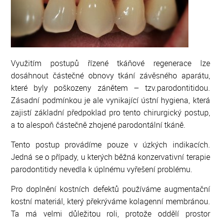
Využitím postupů řízené tkáňové regenerace lze
dosáhnout částečné obnovy tkání závěsného aparátu,
které byly poškozeny zánětem – tzv.parodontitidou.
Zásadní podmínkou je ale vynikající ústní hygiena, která
zajistí základní předpoklad pro tento chirurgický postup,
a to alespoň částečně zhojené parodontální tkáně.
Tento postup provádíme pouze v úzkých indikacích.
Jedná se o případy, u kterých běžná konzervativní terapie
parodontitidy nevedla k úplnému vyřešení problému.
Pro doplnění kostních defektů používáme augmentační
kostní materiál, který překrýváme kolagenní membránou.
Ta má velmi důležitou roli, protože oddělí prostor