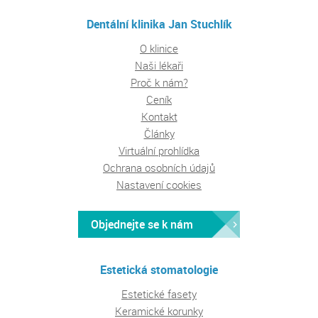
Dentální klinika Jan Stuchlík
O klinice
Naši lékaři
Proč k nám?
Ceník
Kontakt
Články
Virtuální prohlídka
Ochrana osobních údajů
Nastavení cookies
Objednejte se k nám
Estetická stomatologie
Estetické fasety
Keramické korunky