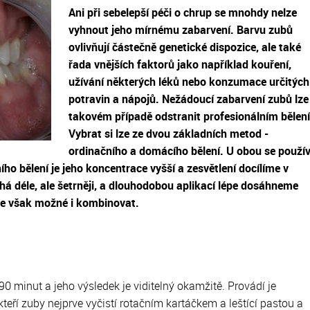
Ani při sebelepší péči o chrup se mnohdy nelze
ubů
 DiS.
vyhnout jeho mírnému zabarvení. Barvu zubů
ovlivňují částečně genetické dispozice, ale také
řada vnějších faktorů jako například kouření,
užívání některých léků nebo konzumace určitých
potravin a nápojů. Nežádoucí zabarvení zubů lze
takovém případě odstranit profesionálním bělen
Vybrat si lze ze dvou základních metod -
ordinačního a domácího bělení. U obou se použí
ho bělení je jeho koncentrace vyšší a zesvětlení docílíme v
há déle, ale šetrněji, a dlouhodobou aplikací lépe dosáhneme
je však možné i kombinovat.
90 minut a jeho výsledek je viditelný okamžitě. Provádí je
teří zuby nejprve vyčistí rotačním kartáčkem a leštící pastou a