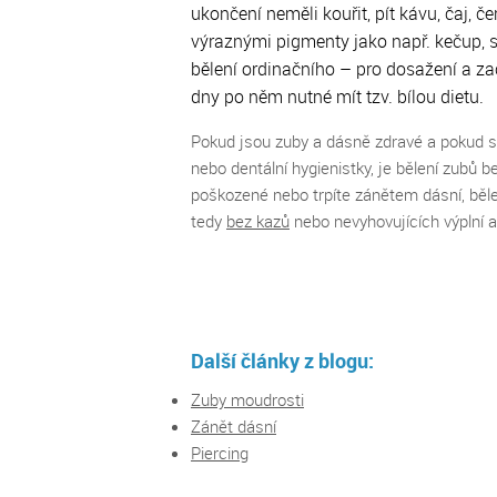
ukončení neměli kouřit, pít kávu, čaj, 
výraznými pigmenty jako např. kečup, s
bělení ordinačního – pro dosažení a z
dny po něm nutné mít tzv. bílou dietu.
Pokud jsou zuby a dásně zdravé a pokud 
nebo dentální hygienistky, je bělení zubů
poškozené nebo trpíte zánětem dásní, běle
tedy
bez kazů
nebo nevyhovujících výplní 
Další články z blogu:
Zuby moudrosti
Zánět dásní
Piercing