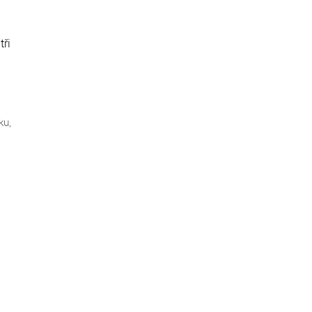
u
tři
ku,