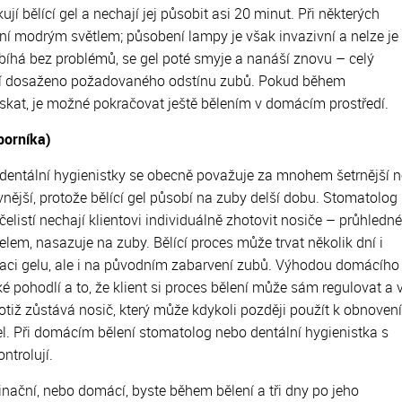
jí bělící gel a nechají jej působit asi 20 minut. Při některých
í modrým světlem; působení lampy je však invazivní a nelze je
obíhá bez problémů, se gel poté smyje a nanáší znovu – celý
není dosaženo požadovaného odstínu zubů. Pokud během
získat, je možné pokračovat ještě bělením v domácím prostředí.
borníka)
 dentální hygienistky se obecně považuje za mnohem šetrnější 
ivnější, protože bělící gel působí na zuby delší dobu. Stomatolog
elistí nechají klientovi individuálně zhotovit nosiče – průhledné
 gelem, nasazuje na zuby. Bělící proces může trvat několik dní i
traci gelu, ale i na původním zabarvení zubů. Výhodou domácího
ké pohodlí a to, že klient si proces bělení může sám regulovat a 
tiž zůstává nosič, který může kdykoli později použít k obnovení
el. Při domácím bělení stomatolog nebo dentální hygienistka s
ntrolují.
dinační, nebo domácí, byste během bělení a tři dny po jeho