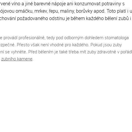
červené víno a jiné barevné nápoje ani konzumovat potraviny s
ójovou omáčku, mrkev, řepu, maliny, borůvky apod. Toto platí i 
achování požadovaného odstínu je během každého bělení zubů i 
se provádí profesionálně, tedy pod odborným dohledem stomatologa
 bezpečné. Přesto však není vhodné pro každého. Pokud jsou zuby
ní se vyhněte. Před bělením je také třeba mít zuby zdravotně v pořád
a
zubního kamene
.