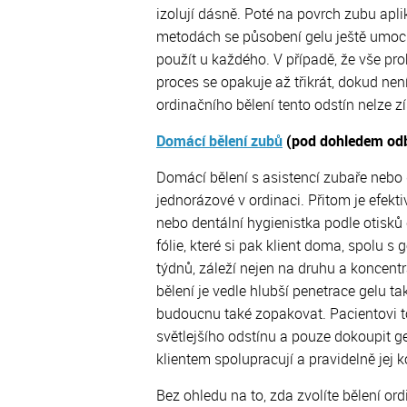
izolují dásně. Poté na povrch zubu apliku
metodách se působení gelu ještě umocn
použít u každého. V případě, že vše pr
proces se opakuje až třikrát, dokud 
ordinačního bělení tento odstín nelze 
Domácí bělení zubů
(pod dohledem od
Domácí bělení s asistencí zubaře nebo
jednorázové v ordinaci. Přitom je efekt
nebo dentální hygienistka podle otisků č
fólie, které si pak klient doma, spolu s
týdnů, záleží nejen na druhu a koncen
bělení je vedle hlubší penetrace gelu ta
budoucnu také zopakovat. Pacientovi to
světlejšího odstínu a pouze dokoupit g
klientem spolupracují a pravidelně jej ko
Bez ohledu na to, zda zvolíte bělení or