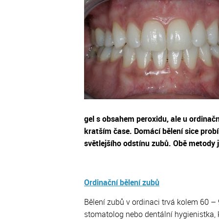
Autotransplantace zubu
Úrazy z
MgA. Kristýna Žižková,
Zubní kaz
gel s obsahem peroxidu, ale u ordinační
kratším čase. Domácí bělení sice probí
světlejšího odstínu zubů. Obě metody 
Ordinační bělení zubů
Bělení zubů v ordinaci trvá kolem 60 – 
stomatolog nebo dentální hygienistka, k