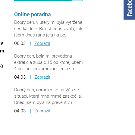
Online poradna
Dobrý den, v úterý mi byla vytržena
šestka dole. Bolest neustávála, tak
jsem dnes ráno jela na po...
 v
06.03.
|
Zobrazit
ím.
Dobry den, bola mi prevedena
extrakcia zuba c.15 od ktorej ubehli
vá
4 dni, pri konzumovani jedla so...
04.03.
|
Zobrazit
Dobrý den, obracím se na Vás se
situací, která mne mírně zaskočila.
Dnes jsem byla na preventivn...
04.03.
|
Zobrazit