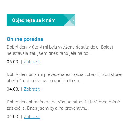
Objednejte se k nám
Online poradna
Dobrý den, v úterý mi byla vytržena šestka dole. Bolest
neustávála, tak jsem dnes ráno jela na po...
06.03.
|
Zobrazit
Dobry den, bola mi prevedena extrakcia zuba c.15 od ktorej
ubehli 4 dni, pri konzumovani jedla so...
04.03.
|
Zobrazit
Dobrý den, obracím se na Vás se situací, která mne mírně
zaskočila. Dnes jsem byla na preventivn...
04.03.
|
Zobrazit