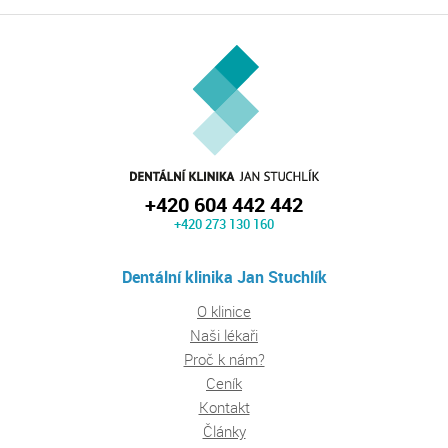
+420 604 442 442
+420 273 130 160
Dentální klinika Jan Stuchlík
O klinice
Naši lékaři
Proč k nám?
Ceník
Kontakt
Články