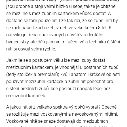
jsou drobné a stojí velmi blízko u sebe, takže je obtížné
se mezi ně s mezizubním kartáčkem vůbec dostat. A
dostane se tam pouze nit. Lze tak říci, že se zubní nití by
se měli naučit zacházet již děti ve věku kolem 8 let. K
nácviku je třeba opakovaných návštěv u dentální
hygienistky, ale děti jsou velmi učenlivé a techniku čištění
nití si osvojí velmi rychle.
Jakmile se s postupem věku lze mezi zuby dostat
mezizubním kartáčkem, je vhodnější u postranních zubů
(tedy stoliček a premolárů) kvůli anatomii krčkové oblasti
používat mezizubní kartáček a zubní nit ponechat pro
čištění předních zubů, kde poslouží naopak lépe, než
mezizubní kartáček.
A jakou nit si z velkého spektra výrobků vybrat? Obecně
se rozlišuje mezi voskovanými a nevoskovanými nitěmi.
Voskované nitě se snáze dostávají do mezizubních