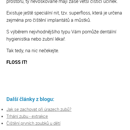
prostorů, ty nevoskované mají zase větší čisticí účinek.
Existuje ještě speciální nit, tzv. superfloss, která je určena
zejména pro čištění implantátů a můstků.
S výběrem nejvhodnějšího typu Vám pomůže dentální
hygienistka nebo zubní lékař.
Tak tedy, na nic nečekejte.
FLOSS IT!
Další články z blogu:
Jak se zachovat při úrazech zubů?
Trhání zubu - extrakce
Čištění prvních zoubků u dětí