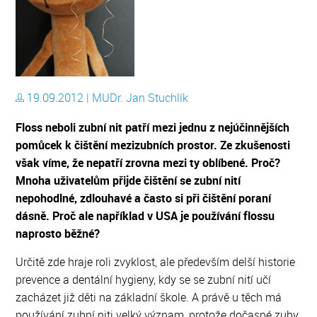
19.09.2012 | MUDr. Jan Stuchlík
Floss neboli zubní nit patří mezi jednu z nejúčinnějších
pomůcek k čištění mezizubních prostor. Ze zkušenosti
však víme, že nepatří zrovna mezi ty oblíbené. Proč?
Mnoha uživatelům přijde čištění se zubní nití
nepohodlné, zdlouhavé a často si při čištění poraní
dásně. Proč ale například v USA je používání flossu
naprosto běžné?
Určitě zde hraje roli zvyklost, ale především delší historie
prevence a dentální hygieny, kdy se se zubní nití učí
zacházet již děti na základní škole. A právě u těch má
používání zubní niti velký význam, protože dočasné zuby