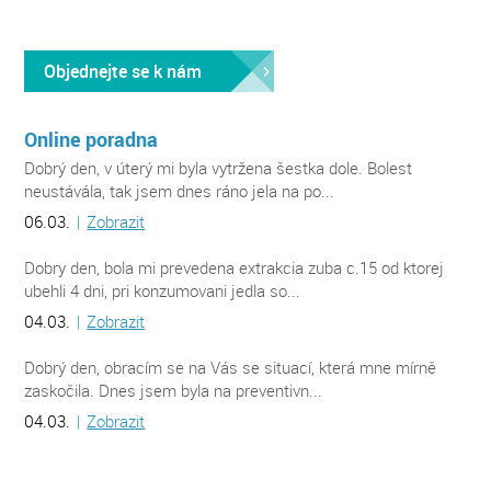
Objednejte se k nám
Online poradna
Dobrý den, v úterý mi byla vytržena šestka dole. Bolest
neustávála, tak jsem dnes ráno jela na po...
06.03.
|
Zobrazit
Dobry den, bola mi prevedena extrakcia zuba c.15 od ktorej
ubehli 4 dni, pri konzumovani jedla so...
04.03.
|
Zobrazit
Dobrý den, obracím se na Vás se situací, která mne mírně
zaskočila. Dnes jsem byla na preventivn...
04.03.
|
Zobrazit