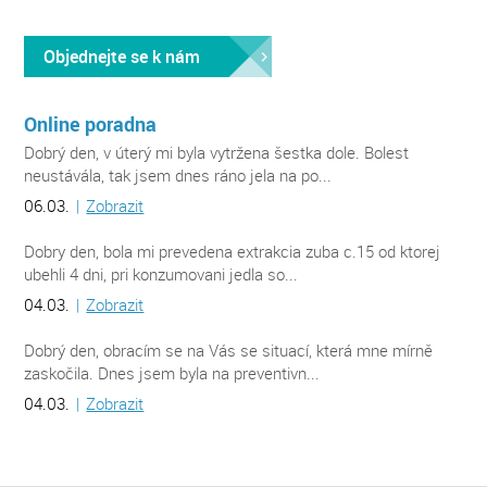
Objednejte se k nám
Online poradna
Dobrý den, v úterý mi byla vytržena šestka dole. Bolest
neustávála, tak jsem dnes ráno jela na po...
06.03.
|
Zobrazit
Dobry den, bola mi prevedena extrakcia zuba c.15 od ktorej
ubehli 4 dni, pri konzumovani jedla so...
04.03.
|
Zobrazit
Dobrý den, obracím se na Vás se situací, která mne mírně
zaskočila. Dnes jsem byla na preventivn...
04.03.
|
Zobrazit