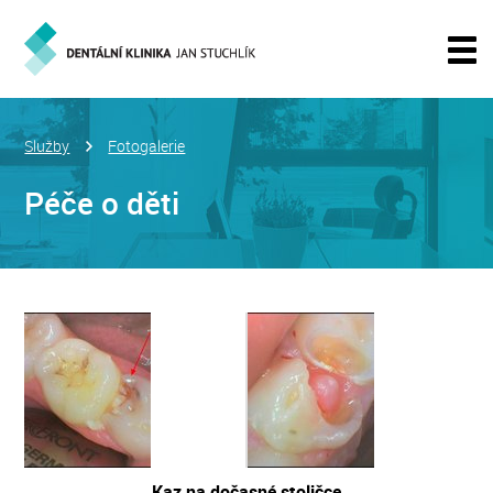
Služby
Fotogalerie
Péče o děti
Kaz na dočasné stoličce