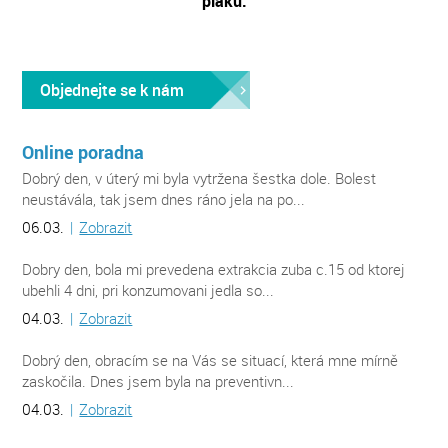
plaku.
Objednejte se k nám
Online poradna
Dobrý den, v úterý mi byla vytržena šestka dole. Bolest
neustávála, tak jsem dnes ráno jela na po...
06.03.
|
Zobrazit
Dobry den, bola mi prevedena extrakcia zuba c.15 od ktorej
ubehli 4 dni, pri konzumovani jedla so...
04.03.
|
Zobrazit
Dobrý den, obracím se na Vás se situací, která mne mírně
zaskočila. Dnes jsem byla na preventivn...
04.03.
|
Zobrazit