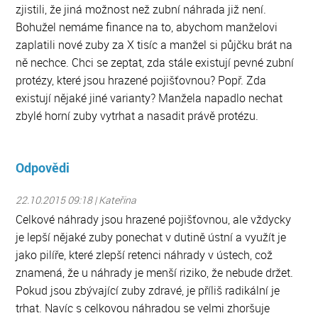
zjistili, že jiná možnost než zubní náhrada již není.
Bohužel nemáme finance na to, abychom manželovi
zaplatili nové zuby za X tisíc a manžel si půjčku brát na
ně nechce. Chci se zeptat, zda stále existují pevné zubní
protézy, které jsou hrazené pojišťovnou? Popř. Zda
existují nějaké jiné varianty? Manžela napadlo nechat
zbylé horní zuby vytrhat a nasadit právě protézu.
Odpovědi
22.10.2015 09:18 | Kateřina
Celkové náhrady jsou hrazené pojišťovnou, ale vždycky
je lepší nějaké zuby ponechat v dutině ústní a využít je
jako pilíře, které zlepší retenci náhrady v ústech, což
znamená, že u náhrady je menší riziko, že nebude držet.
Pokud jsou zbývající zuby zdravé, je příliš radikální je
trhat. Navíc s celkovou náhradou se velmi zhoršuje