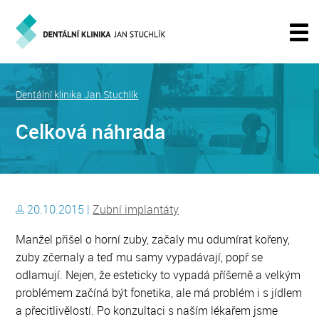
Dentální klinika Jan Stuchlík
Celková náhrada
20.10.2015 |
Zubní implantáty
Manžel přišel o horní zuby, začaly mu odumírat kořeny,
zuby zčernaly a teď mu samy vypadávají, popř se
odlamují. Nejen, že esteticky to vypadá příšerně a velkým
problémem začíná být fonetika, ale má problém i s jídlem
a přecitlivělostí. Po konzultaci s naším lékařem jsme