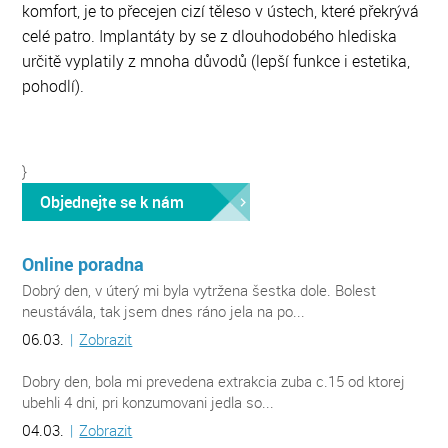
komfort, je to přecejen cizí těleso v ústech, které překrývá
celé patro. Implantáty by se z dlouhodobého hlediska
určitě vyplatily z mnoha důvodů (lepší funkce i estetika,
pohodlí).
}
Objednejte se k nám
Online poradna
Dobrý den, v úterý mi byla vytržena šestka dole. Bolest
neustávála, tak jsem dnes ráno jela na po...
06.03.
|
Zobrazit
Dobry den, bola mi prevedena extrakcia zuba c.15 od ktorej
ubehli 4 dni, pri konzumovani jedla so...
04.03.
|
Zobrazit