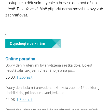
postupuje u dětí velmi rychle a brzy se dostává až do
dřeně. Pak už ve většině případů nemá smysl takový zub
zachraňovat.
}
Objednejte se k nám
Online poradna
Dobrý den, v úterý mi byla vytržena šestka dole. Bolest
neustávála, tak jsem dnes ráno jela na po...
06.03.
|
Zobrazit
Dobry den, bola mi prevedena extrakcia zuba c.15 od ktorej
ubehli 4 dni, pri konzumovani jedla so...
04.03.
|
Zobrazit
Dobrý den, obracím se na Vás se situací, která mne mírně