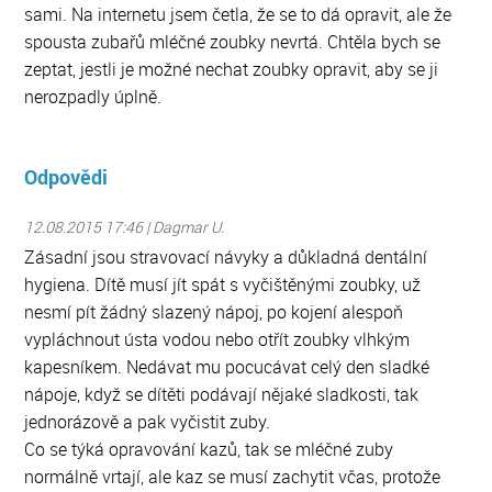
sami. Na internetu jsem četla, že se to dá opravit, ale že
spousta zubařů mléčné zoubky nevrtá. Chtěla bych se
zeptat, jestli je možné nechat zoubky opravit, aby se ji
nerozpadly úplně.
Odpovědi
12.08.2015 17:46 | Dagmar U.
Zásadní jsou stravovací návyky a důkladná dentální
hygiena. Dítě musí jít spát s vyčištěnými zoubky, už
nesmí pít žádný slazený nápoj, po kojení alespoň
vypláchnout ústa vodou nebo otřít zoubky vlhkým
kapesníkem. Nedávat mu pocucávat celý den sladké
nápoje, když se dítěti podávají nějaké sladkosti, tak
jednorázově a pak vyčistit zuby.
Co se týká opravování kazů, tak se mléčné zuby
normálně vrtají, ale kaz se musí zachytit včas, protože