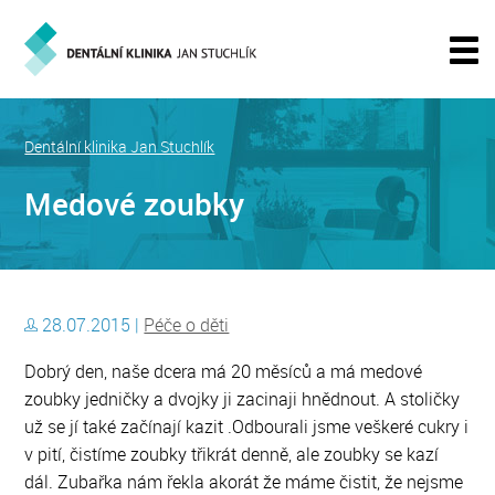
Dentální klinika Jan Stuchlík
Medové zoubky
28.07.2015 |
Péče o děti
Dobrý den, naše dcera má 20 měsíců a má medové
zoubky jedničky a dvojky ji zacinaji hnědnout. A stoličky
už se jí také začínají kazit .Odbourali jsme veškeré cukry i
v pití, čistíme zoubky třikrát denně, ale zoubky se kazí
dál. Zubařka nám řekla akorát že máme čistit, že nejsme