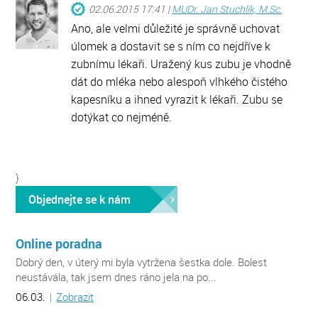
02.06.2015 17:41 |
MUDr. Jan Stuchlík, M.Sc.
Ano, ale velmi důležité je správně uchovat
úlomek a dostavit se s ním co nejdříve k
zubnímu lékaři. Uražený kus zubu je vhodně
dát do mléka nebo alespoň vlhkého čistého
kapesníku a ihned vyrazit k lékaři. Zubu se
dotýkat co nejméně.
}
Objednejte se k nám
Online poradna
Dobrý den, v úterý mi byla vytržena šestka dole. Bolest
neustávála, tak jsem dnes ráno jela na po...
06.03.
|
Zobrazit