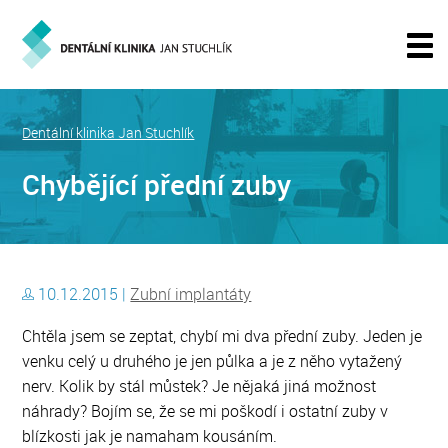
Dentální klinika Jan Stuchlík
Chybějící přední zuby
10.12.2015 |
Zubní implantáty
Chtěla jsem se zeptat, chybí mi dva přední zuby. Jeden je
venku celý u druhého je jen půlka a je z něho vytažený
nerv. Kolik by stál můstek? Je nějaká jiná možnost
náhrady? Bojím se, že se mi poškodí i ostatní zuby v
blízkosti jak je namaham kousáním.