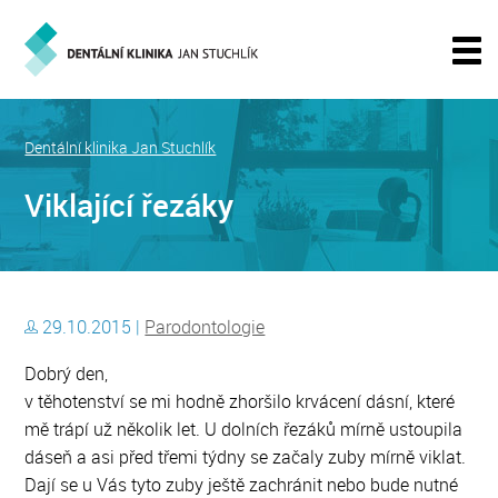
Dentální klinika Jan Stuchlík
Viklající řezáky
29.10.2015 |
Parodontologie
Dobrý den,
v těhotenství se mi hodně zhoršilo krvácení dásní, které
mě trápí už několik let. U dolních řezáků mírně ustoupila
dáseň a asi před třemi týdny se začaly zuby mírně viklat.
Dají se u Vás tyto zuby ještě zachránit nebo bude nutné