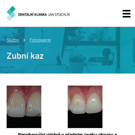
Služby
Fotogalerie
Zubní kaz
Nevyhovující výplně v předním úseku chrupu a