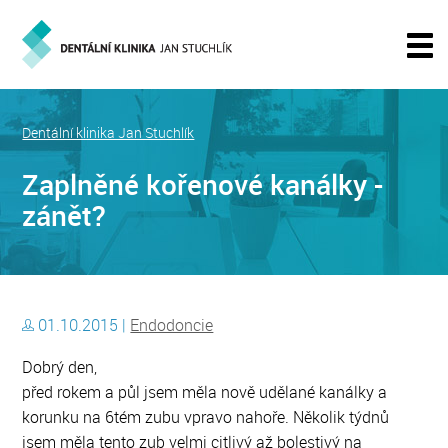
Dentální klinika Jan Stuchlík
Zaplněné kořenové kanálky -
zánět?
01.10.2015 |
Endodoncie
Dobrý den,
před rokem a půl jsem měla nově udělané kanálky a
korunku na 6tém zubu vpravo nahoře. Několik týdnů
jsem měla tento zub velmi citlivý až bolestivý na