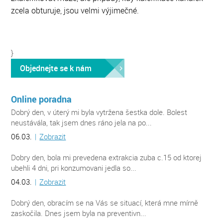
zcela obturuje, jsou velmi výjimečné.
}
Objednejte se k nám
Online poradna
Dobrý den, v úterý mi byla vytržena šestka dole. Bolest
neustávála, tak jsem dnes ráno jela na po...
06.03.
|
Zobrazit
Dobry den, bola mi prevedena extrakcia zuba c.15 od ktorej
ubehli 4 dni, pri konzumovani jedla so...
04.03.
|
Zobrazit
Dobrý den, obracím se na Vás se situací, která mne mírně
zaskočila. Dnes jsem byla na preventivn...