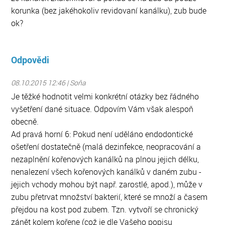
korunka (bez jakéhokoliv revidovaní kanálku), zub bude
ok?
Odpovědi
08.10.2015 12:46 | Soňa
Je těžké hodnotit velmi konkrétní otázky bez řádného
vyšetření dané situace. Odpovím Vám však alespoň
obecně.
Ad pravá horní 6: Pokud není uděláno endodontické
ošetření dostatečně (malá dezinfekce, neopracování a
nezaplnění kořenových kanálků na plnou jejich délku,
nenalezení všech kořenových kanálků v daném zubu -
jejich vchody mohou být např. zarostlé, apod.), může v
zubu přetrvat množství bakterií, které se množí a časem
přejdou na kost pod zubem. Tzn. vytvoří se chronický
zánět kolem kořene (což je dle Vašeho popisu