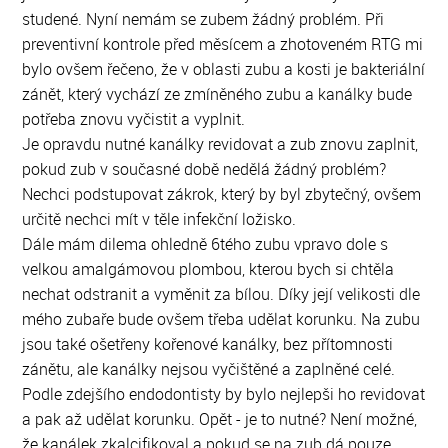
studené. Nyní nemám se zubem žádný problém. Při
preventivní kontrole před měsícem a zhotoveném RTG mi
bylo ovšem řečeno, že v oblasti zubu a kosti je bakteriální
zánět, který vychází ze zmíněného zubu a kanálky bude
potřeba znovu vyčistit a vyplnit.
Je opravdu nutné kanálky revidovat a zub znovu zaplnit,
pokud zub v současné době nedělá žádný problém?
Nechci podstupovat zákrok, který by byl zbytečný, ovšem
určitě nechci mít v těle infekční ložisko.
Dále mám dilema ohledně 6tého zubu vpravo dole s
velkou amalgámovou plombou, kterou bych si chtěla
nechat odstranit a vyměnit za bílou. Díky její velikosti dle
mého zubaře bude ovšem třeba udělat korunku. Na zubu
jsou také ošetřeny kořenové kanálky, bez přítomnosti
zánětu, ale kanálky nejsou vyčištěné a zaplněné celé.
Podle zdejšího endodontisty by bylo nejlepši ho revidovat
a pak až udělat korunku. Opět - je to nutné? Není možné,
že kanálek zkalcifikoval a pokud se na zub dá pouze