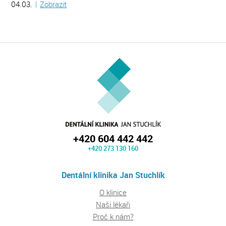
04.03.
|
Zobrazit
+420 604 442 442
+420 273 130 160
Dentální klinika Jan Stuchlík
O klinice
Naši lékaři
Proč k nám?