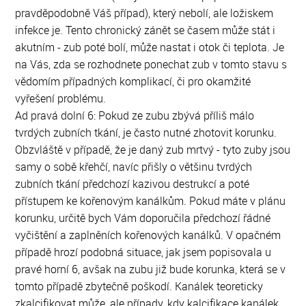
pravděpodobně Váš případ), který nebolí, ale ložiskem
infekce je. Tento chronický zánět se časem může stát i
akutním - zub poté bolí, může nastat i otok či teplota. Je
na Vás, zda se rozhodnete ponechat zub v tomto stavu s
vědomím případných komplikací, či pro okamžité
vyřešení problému.
Ad pravá dolní 6: Pokud ze zubu zbývá příliš málo
tvrdých zubních tkání, je často nutné zhotovit korunku.
Obzvláště v případě, že je daný zub mrtvý - tyto zuby jsou
samy o sobě křehčí, navíc přišly o většinu tvrdých
zubních tkání předchozí kazivou destrukcí a poté
přístupem ke kořenovým kanálkům. Pokud máte v plánu
korunku, určitě bych Vám doporučila předchozí řádné
vyčištění a zaplněních kořenových kanálků. V opačném
případě hrozí podobná situace, jak jsem popisovala u
pravé horní 6, avšak na zubu již bude korunka, která se v
tomto případě zbytečně poškodí. Kanálek teoreticky
zkalcifikovat může, ale případy, kdy kalcifikace kanálek