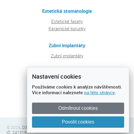
Estetická stomatologie
Estetické fasety
Keramické korunky
Zubní implantáty
Zubní implantáty
Pravidelná péče a prevence
Nastavení cookies
Ošetření zubních kazů
Používáme cookies k analýze návštěvnosti.
Preventivní prohlídky
Více informací naleznete
na této stránce
.
Dentální hygiena
Odmítnout cookies
Povolit cookies
© 2026
, D32 s.r.o., C 183421 vedená u městského soudu v Praze,
IČ: 24151831