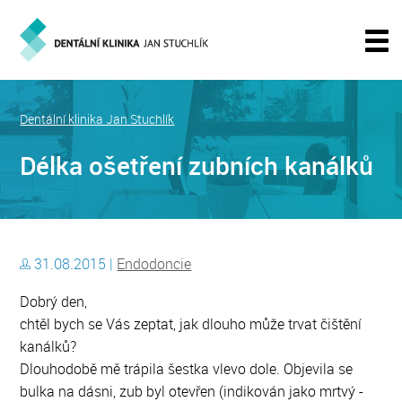
Dentální klinika Jan Stuchlík
Délka ošetření zubních kanálků
31.08.2015 |
Endodoncie
Dobrý den,
chtěl bych se Vás zeptat, jak dlouho může trvat čištění
kanálků?
Dlouhodobě mě trápila šestka vlevo dole. Objevila se
bulka na dásni, zub byl otevřen (indikován jako mrtvý -