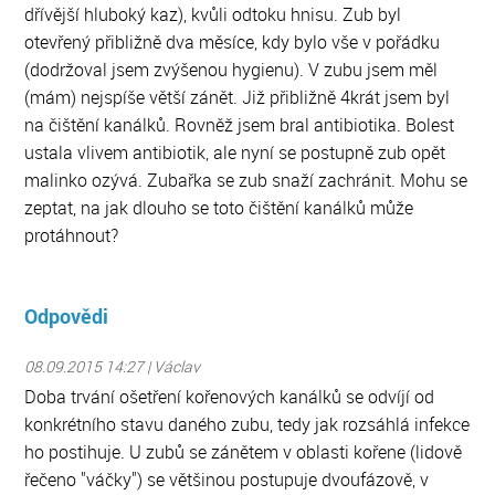
dřívější hluboký kaz), kvůli odtoku hnisu. Zub byl
otevřený přibližně dva měsíce, kdy bylo vše v pořádku
(dodržoval jsem zvýšenou hygienu). V zubu jsem měl
(mám) nejspíše větší zánět. Již přibližně 4krát jsem byl
na čištění kanálků. Rovněž jsem bral antibiotika. Bolest
ustala vlivem antibiotik, ale nyní se postupně zub opět
malinko ozývá. Zubařka se zub snaží zachránit. Mohu se
zeptat, na jak dlouho se toto čištění kanálků může
protáhnout?
Odpovědi
08.09.2015 14:27 | Václav
Doba trvání ošetření kořenových kanálků se odvíjí od
konkrétního stavu daného zubu, tedy jak rozsáhlá infekce
ho postihuje. U zubů se zánětem v oblasti kořene (lidově
řečeno "váčky") se většinou postupuje dvoufázově, v