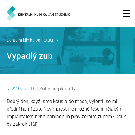
Dentální klinika Jan Stuchlík
Vypadlý zub
22.02.2016 |
Zubní implantáty
Dobrý den, když jsme kousla do masa, vylomil se mi
přední horní zub. Nevím, jestli je možné řešení nějakým
implantátem nebo náhradním provizorním zubem? Kolik
by zákrok stál?