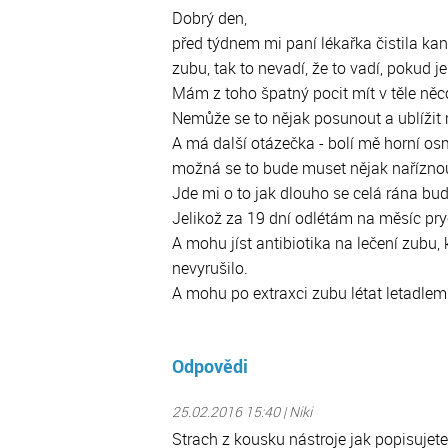
Autotransplantace zubu
Dobrý den,
Úrazy z
MgA. Kristýna Žižková,
Zubní kaz
před týdnem mi paní lékařka čistila kaná
zubu, tak to nevadí, že to vadí, pokud 
Mám z toho špatný pocit mít v těle něc
Nemůže se to nějak posunout a ublížit 
A má další otázečka - bolí mě horní osm
možná se to bude muset nějak nařízno
Jde mi o to jak dlouho se celá rána bud
Jelikož za 19 dní odlétám na měsíc pry
A mohu jíst antibiotika na lečení zubu
nevyrušilo.
A mohu po extraxci zubu létat letadlem
Odpovědi
25.02.2016 15:40 | Niki
Strach z kousku nástroje jak popisujet