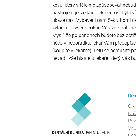
kovu, který v těle nic způsobovat nebu
nástrojem je, že kanálek nemusí být kvů
ukáže čas. Vybavení osmiček v horní č
vyloučit. Ovšem pokud Vás zub bolí, nen
Myslí, že po pár dnech budete bez obtíž
něco v nepořádku, lékař Vám předepíše
(koupíte v lékárně). Letu se nemusíte
nevadí, vše hlaste u lékaře, který Vás 
Den
O kl
Naši
Pro
Virt
Och