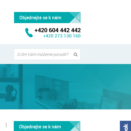
Objednejte se k nám
+420 604 442 442
+420 273 130 160
te
ní
}
Objednejte se k nám