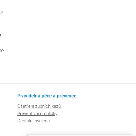
še
e
mě
Pravidelná péče a prevence
Ošetření zubních kazů
Preventivní prohlídky
Dentální hygiena