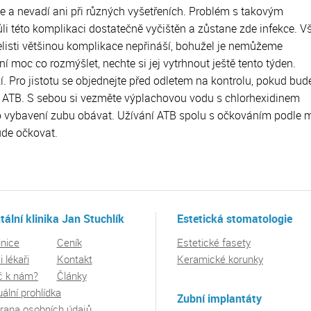
de a nevadí ani při různých vyšetřeních. Problém s takovým
li této komplikaci dostatečně vyčištěn a zůstane zde infekce. V
elisti většinou komplikace nepřináší, bohužel je nemůžeme
í moc co rozmýšlet, nechte si jej vytrhnout ještě tento týden.
í. Pro jistotu se objednejte před odletem na kontrolu, pokud bud
 ATB. S sebou si vezměte výplachovou vodu s chlorhexidinem
 po vybavení zubu obávat. Užívání ATB spolu s očkováním podle 
bude očkovat.
tální klinika Jan Stuchlík
Estetická stomatologie
inice
Ceník
Estetické fasety
 lékaři
Kontakt
Keramické korunky
č k nám?
Články
uální prohlídka
Zubní implantáty
rana osobních údajů