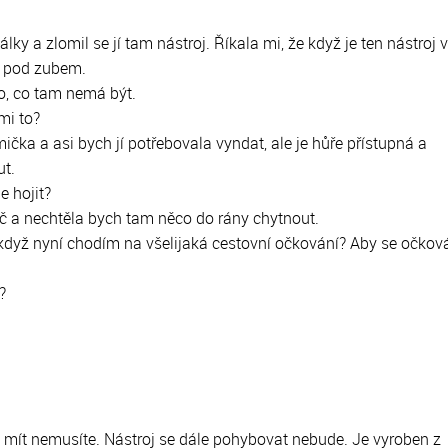
ubů
 DiS.
lky a zlomil se jí tam nástroj. Říkala mi, že když je ten nástroj v
je pod zubem.
o, co tam nemá být.
mi to?
ička a asi bych jí potřebovala vyndat, ale je hůře přístupná a
ut.
e hojit?
č a nechtěla bych tam něco do rány chytnout.
, když nyní chodím na všelijaká cestovní očkování? Aby se očkov
?
e mít nemusíte. Nástroj se dále pohybovat nebude. Je vyroben z