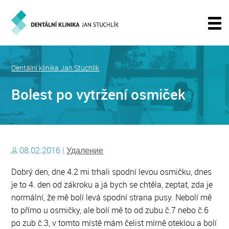
Dentální klinika Jan Stuchlík
Bolest po vytržení osmiček
08.02.2016 |
Удаление
Dobrý den, dne 4.2 mi trhali spodní levou osmičku, dnes
je to 4. den od zákroku a já bych se chtěla, zeptat, zda je
normální, že mě bolí levá spodní strana pusy. Nebolí mě
to přímo u osmičky, ale bolí mě to od zubu č.7 nebo č.6
po zub č.3, v tomto místě mám čelist mírně oteklou a bolí