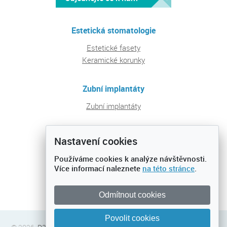
Estetická stomatologie
Estetické fasety
Keramické korunky
Zubní implantáty
Zubní implantáty
Pravidelná péče a prevence
Nastavení cookies
Ošetření zubních kazů
Používáme cookies k analýze návštěvnosti.
Preventivní prohlídky
Více informací naleznete
na této stránce
.
Dentální hygiena
Odmítnout cookies
Povolit cookies