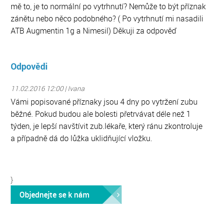
mě to, je to normální po vytrhnutí? Nemůže to být příznak
zánětu nebo něco podobného? ( Po vytrhnutí mi nasadili
ATB Augmentin 1g a Nimesil) Děkuji za odpověď
Odpovědi
11.02.2016 12:00 | Ivana
Vámi popisované příznaky jsou 4 dny po vytržení zubu
běžné. Pokud budou ale bolesti přetrvávat déle než 1
týden, je lepší navštívit zub.lékaře, který ránu zkontroluje
a případně dá do lůžka uklidňující vložku.
}
Objednejte se k nám