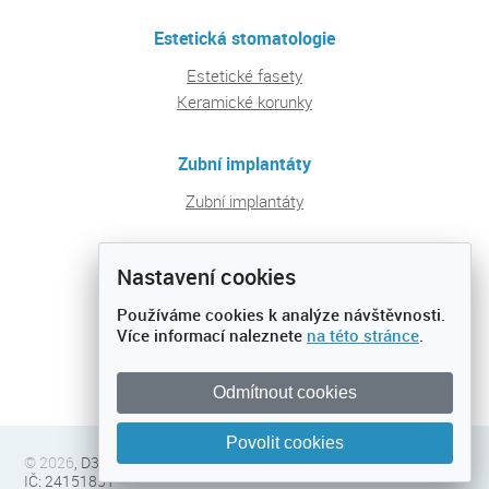
Estetická stomatologie
Estetické fasety
Keramické korunky
Zubní implantáty
Zubní implantáty
Pravidelná péče a prevence
Nastavení cookies
Ošetření zubních kazů
Používáme cookies k analýze návštěvnosti.
Preventivní prohlídky
Více informací naleznete
na této stránce
.
Dentální hygiena
Odmítnout cookies
Povolit cookies
© 2026
, D32 s.r.o., C 183421 vedená u městského soudu v Praze,
IČ: 24151831