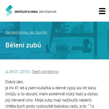
Dentální klinika Jan Stuchlík
Bělení zubů
06.01.2016 |
Teeth whitening
Dobrý den,
je mi 41 let a jsem kuřačka a denně vypiji asi litr kávy
(můžu si to dovolit, mám extrémně nízký tlak) a občas
piji červené víno. Moje zuby mají nažloutlý nádech,
chtěla bych proto vyzkoušet babskou radu, a to: " 1x