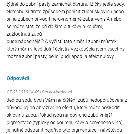
týdně do zubní pasty zamíchat čtvrtinu lžičky jedlé sody."
Nemohu si tímto způsobem poničit zubní sklovinu nebo
si na zubech přivodit nerovnoměrné zabarvení? A nebo
se může stát, že při dalším pití kávy a kouření,
zažloutnutí zubů
bude nápadnější? A vyčistí tato směs i zubní můstek,
který mám v levé dolní čelisti? Vyzkoušela jsem všechny
možné zubní pasty, bělící pudr apod. a efekt nulový.
Odpovědi
07.01.2016 14:48 | Pavla Maráková
Jedlou sodu bych Vám na čištění zubů nedoporučovala z
důvodu jejího abrazivního efektu, který může poškodit
sklovinu zubu. Pokud jsou na povrchu zubů vnější
pigmentace (typicky od kouření, kávy a červeného vína),
je nutné odstranit nejdříve tyto pigmentace - návštěvou