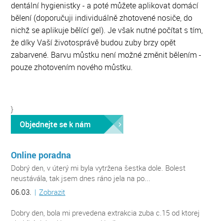
dentální hygienistky - a poté můžete aplikovat domácí
bělení (doporučuji individuálně zhotovené nosiče, do
nichž se aplikuje bělící gel). Je však nutné počítat s tím,
že díky Vaší životosprávě budou zuby brzy opět
zabarvené. Barvu můstku není možné změnit bělením -
pouze zhotovením nového můstku.
}
Objednejte se k nám
Online poradna
Dobrý den, v úterý mi byla vytržena šestka dole. Bolest
neustávála, tak jsem dnes ráno jela na po...
06.03.
|
Zobrazit
Dobry den, bola mi prevedena extrakcia zuba c.15 od ktorej