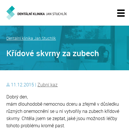
Dentální klinika Jan Stuchlík
Křídové skvrny za zubech
11.12.2015 |
Zubní kaz
Dobrý den,
mám dlouhodobě nemocnou dceru a zřejmě v důsledku
různých onemocnění se u ní vytvořily na zubech křídové
skvrny. Chtěla jsem se zeptat, jaké jsou možnosti léčby
tohoto problému kromě past.