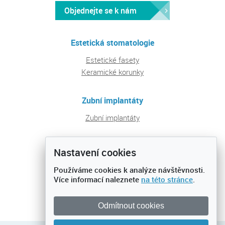
Objednejte se k nám
Estetická stomatologie
Estetické fasety
Keramické korunky
Zubní implantáty
Zubní implantáty
Pravidelná péče a prevence
Nastavení cookies
Ošetření zubních kazů
Používáme cookies k analýze návštěvnosti.
Preventivní prohlídky
Více informací naleznete
na této stránce
.
Dentální hygiena
Odmítnout cookies