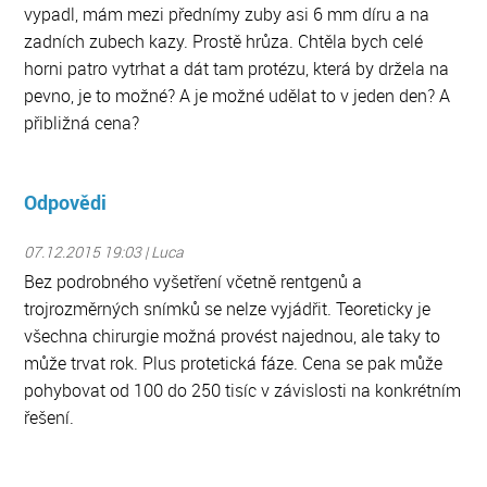
vypadl, mám mezi přednímy zuby asi 6 mm díru a na
zadních zubech kazy. Prostě hrůza. Chtěla bych celé
horni patro vytrhat a dát tam protézu, která by držela na
pevno, je to možné? A je možné udělat to v jeden den? A
přibližná cena?
Odpovědi
07.12.2015 19:03 | Luca
Bez podrobného vyšetření včetně rentgenů a
trojrozměrných snímků se nelze vyjádřit. Teoreticky je
všechna chirurgie možná provést najednou, ale taky to
může trvat rok. Plus protetická fáze. Cena se pak může
pohybovat od 100 do 250 tisíc v závislosti na konkrétním
řešení.