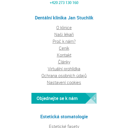
+420 273 130 160
Dentální klinika Jan Stuchlík
O klinice
Naši lékaři
Proč k nám?
Ceník
Kontakt
Články
Virtuální prohlídka
Ochrana osobních údajů
Nastavení cookies
Objednejte se k nám
Estetická stomatologie
Estetické fasety