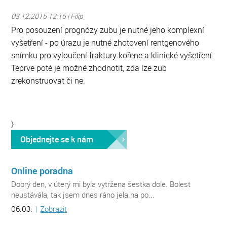
03.12.2015 12:15 | Filip
Pro posouzení prognózy zubu je nutné jeho komplexní
vyšetření - po úrazu je nutné zhotovení rentgenového
snímku pro vyloučení fraktury kořene a klinické vyšetření.
Teprve poté je možné zhodnotit, zda lze zub
zrekonstruovat či ne.
}
Objednejte se k nám
Online poradna
Dobrý den, v úterý mi byla vytržena šestka dole. Bolest
neustávála, tak jsem dnes ráno jela na po...
06.03.
|
Zobrazit