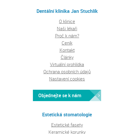
Dentální klinika Jan Stuchlík
O klinice
Naši lékaři
Proč k nám?
Ceník
Kontakt
Články
Virtuální prohlídka
Ochrana osobních údajů
Nastavení cookies
Objednejte se k nám
Estetická stomatologie
Estetické fasety
Keramické korunky