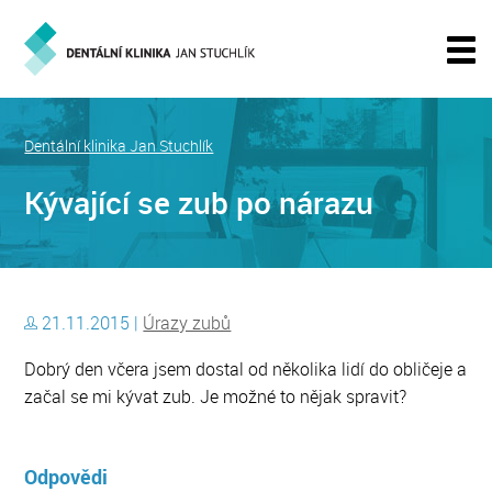
Dentální klinika Jan Stuchlík
Kývající se zub po nárazu
21.11.2015 |
Úrazy zubů
Dobrý den včera jsem dostal od několika lidí do obličeje a
začal se mi kývat zub. Je možné to nějak spravit?
Odpovědi