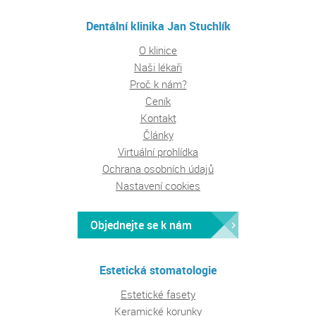
Dentální klinika Jan Stuchlík
O klinice
Naši lékaři
Proč k nám?
Ceník
Kontakt
Články
Virtuální prohlídka
Ochrana osobních údajů
Nastavení cookies
Objednejte se k nám
Estetická stomatologie
Estetické fasety
Keramické korunky