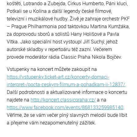
koštěti, Lotrando a Zubejda, Cirkus Humberto, Páni kluci,
Potkali se u Kolína a další legendy české filmové,
televizní i muzikálové hudby. Živě je zahraje orchestr PKF
– Prague Philharmonia pod taktovkou Martina Kumžáka,
za doprovodu sborů a sólistů Hany Holišové a Pavla
Vítka. Jako speciální host vystoupí Jiří Suchý, jehož
autorské skladby v repertoáru též zazní. Večerem
provede moderátor rádia Classic Praha Nikola Bojčev.
Vstupenky na koncert můžete zakoupit na
https://vstupenky.ticket-art.cz/koncerty-domaci-
interpret-/pocta-ceskym-filmum-a-pohadkam-ii-12837/
.
Další podrobnosti a aktualizované informace o koncertu
najdete na
http://koncert.classicpraha.cz/
a na
https://www.facebook.com/events/868133259985140
.
Věříme, že se vám večer plný slavných melodií bude líbit
a přejeme vám nezapomenutelný zážitek.